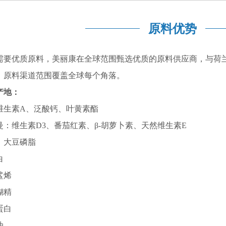
原料优势
需要优质原料，美丽康在全球范围甄选优质的原料供应商，与荷
，原料渠道范围覆盖全球每个角落。
产地：
维生素A、泛酸钙、叶黄素酯
：维生素D3、番茄红素、β-胡萝卜素、天然维生素E
、大豆磷脂
白
鲨烯
糊精
蛋白
油、