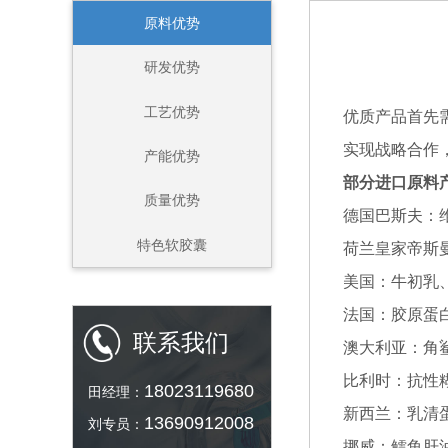
原料优势
研发优势
工艺优势
优质产品首先
实现战略合作
产能优势
部分进口原料
质量优势
德国巴斯夫：
特色软胶囊
荷兰皇家帝斯曼
美国：牛初乳
法国：胶原蛋
联系我们
澳大利亚：角
比利时：抗性
18023119680
田经理：
新西兰：乳清
13690912008
刘专员：
挪威：鳕鱼肝