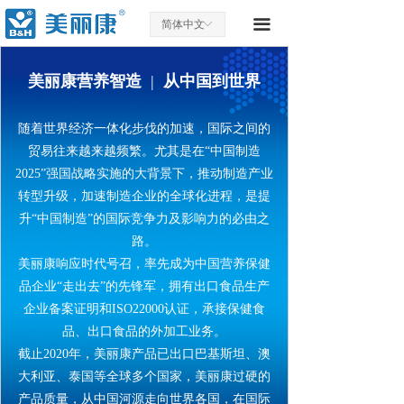
首页
끀
简体中文
ꀅ
走进美丽康
美丽康营养智造
|
从中国到世界
新闻资讯
随着世界经济一体化步伐的加速，国际之间的
生产优势
贸易往来越来越频繁。尤其是在“中国制造
2025”强国战略实施的大背景下，推动制造产业
找营养品
转型升级，加速制造企业的全球化进程，是提
升“中国制造”的国际竞争力及影响力的必由之
配套包装
路。
样品速递
美丽康响应时代号召，率先成为中国营养保健
品企业“走出去”的先锋军，拥有出口食品生产
合作模式
企业备案证明和ISO22000认证，承接保健食
品、出口食品的外加工业务。
特色软胶囊
截止2020年，美丽康产品已出口巴基斯坦、澳
大利亚、泰国等全球多个国家，美丽康过硬的
进出口业务
产品质量，从中国河源走向世界各国，在国际